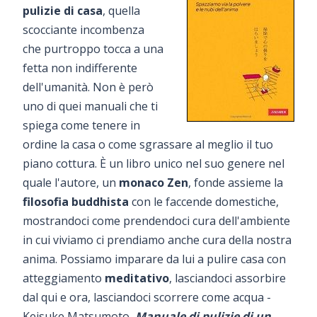
pulizie di casa
, quella
scocciante incombenza
che purtroppo tocca a una
fetta non indifferente
dell'umanità. Non è però
uno di quei manuali che ti
spiega come tenere in
ordine la casa o come sgrassare al meglio il tuo
piano cottura. È un libro unico nel suo genere nel
quale l'autore, un
monaco Zen
, fonde assieme la
filosofia buddhista
con le faccende domestiche,
mostrandoci come prendendoci cura dell'ambiente
in cui viviamo ci prendiamo anche cura della nostra
anima. Possiamo imparare da lui a pulire casa con
atteggiamento
meditativo
, lasciandoci assorbire
dal qui e ora, lasciandoci scorrere come acqua -
Keisuke Matsumoto,
Manuale di pulizie di un