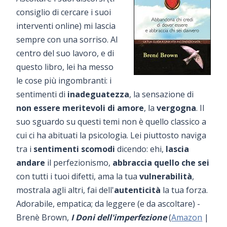
consiglio di cercare i suoi
interventi online) mi lascia
sempre con una sorriso. Al
centro del suo lavoro, e di
questo libro, lei ha messo
le cose più ingombranti: i
sentimenti di
inadeguatezza
, la sensazione di
non essere meritevoli di amore
, la
vergogna
. Il
suo sguardo su questi temi non è quello classico a
cui ci ha abituati la psicologia. Lei piuttosto naviga
tra i
sentimenti scomodi
dicendo: ehi,
lascia
andare
il perfezionismo,
abbraccia quello che sei
con tutti i tuoi difetti, ama la tua
vulnerabilità
,
mostrala agli altri, fai dell'
autenticità
la tua forza.
Adorabile, empatica; da leggere (e da ascoltare) -
Brenè Brown,
I Doni dell'imperfezione
(
Amazon
|