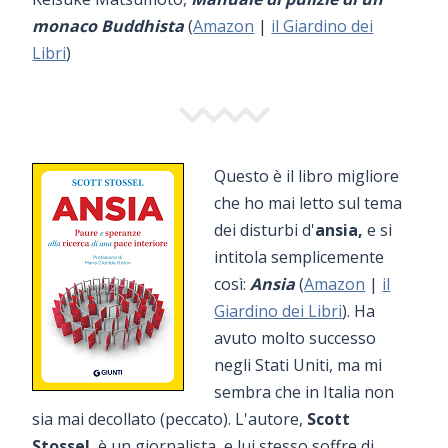
monaco Buddhista
(
Amazon
|
il Giardino dei
Libri
)
Questo è il libro migliore
che ho mai letto sul tema
dei disturbi d'
ansia,
e si
intitola semplicemente
così:
Ansia
(
Amazon
|
il
Giardino dei Libri
). Ha
avuto molto successo
negli Stati Uniti, ma mi
sembra che in Italia non
sia mai decollato (peccato). L'autore,
Scott
Stossel
, è un giornalista, e lui stesso soffre di