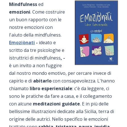
Mindfulness
ed
emozioni
. Come costruire
un buon rapporto con le
nostre emozioni con
l'aiuto della mindfulness.
Emoziònati
-
ideato e
scritto da tre psicologhe e
istruttrici di mindfulness
, -
è un invito a non fuggire
dal nostro mondo emotivo, per cercare invece di
capirlo e di
abitarlo
con consapevolezza. L'hanno
chiamato
libro esperienziale
: c'è da leggere, ci
sono le pratiche da fare a casa, e il collegamento
con alcune
meditazioni guidate
. E in più delle
bellissime illustrazioni dedicate alla Sicilia, terra di
origine delle autrici. Nello specifico le emozioni
trattate sono
rabbia
,
tristezza
,
paura
,
invidia
,