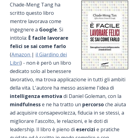
Chade-Meng Tang ha
scritto questo libro
mentre lavorava come
ingegnere a
Google
. Si
intitola:
È facile lavorare
felici se sai come farlo
(
Amazon
|
il Giardino dei
Libri
) - non è però un libro
dedicato solo al benessere
lavorativo, ma trova applicazione in tutti gli ambiti
della vita. L'autore ha messo assieme l'idea di
intelligenza emotiva
di Daniel Goleman, con la
mindfulness
e ne ha tratto un
percorso
che aiuta
ad acquisire consapevolezza, fiducia in se stessi, a
migliorare l'ascolto, le relazioni, e le doti di
leadership. Il libro è pieno di
esercizi
e pratiche
guidate ed è scritto in modo semplice e con