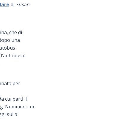
lare
di
Susan
na, che di
a dopo una
'autobus
l’autobus è
.
annata per
da cui partì il
 King. Nemmeno un
ggi sulla