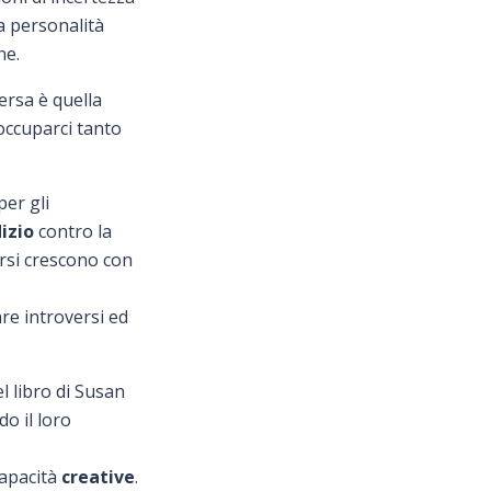
na personalità
ne.
ersa è quella
occuparci tanto
er gli
izio
contro la
ersi crescono con
re introversi ed
l libro di Susan
do il loro
capacità
creative
.