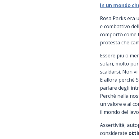
in un mondo che
Rosa Parks era u
e combattivo del
comportò come ta
protesta che cam
Essere più o men
solari, molto por
scaldarsi. Non vi 
E allora perché S
parlare degli int
Perché nella nos
un valore e al co
il mondo del lav
Assertività, auto
considerate
otti