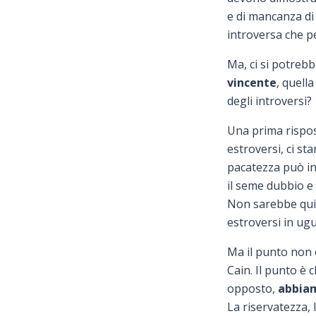
e di mancanza di 
introversa che per
Ma, ci si potreb
vincente
, quell
degli introversi?
Una prima rispos
estroversi, ci st
pacatezza può in
il seme dubbio 
Non sarebbe quin
estroversi in ugu
Ma il punto non 
Cain. Il punto è 
opposto,
abbiam
La riservatezza, l