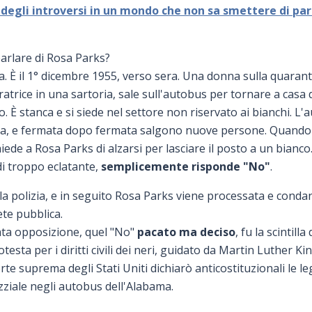
e degli introversi in un mondo che non sa smettere di par
parlare di Rosa Parks?
. È il 1° dicembre 1955, verso sera. Una donna sulla quaranti
iratrice in una sartoria, sale sull'autobus per tornare a cas
o. È stanca e si siede nel settore non riservato ai bianchi. L
sa, e fermata dopo fermata salgono nuove persone. Quando 
hiede a Rosa Parks di alzarsi per lasciare il posto a un bianco
di troppo eclatante,
semplicemente risponde "No"
.
 la polizia, e in seguito Rosa Parks viene processata e cond
ete pubblica.
ata opposizione, quel "No"
pacato ma deciso
, fu la scintilla 
esta per i diritti civili dei neri, guidato da Martin Luther
te suprema degli Stati Uniti dichiarò anticostituzionali le le
ziale negli autobus dell'Alabama.