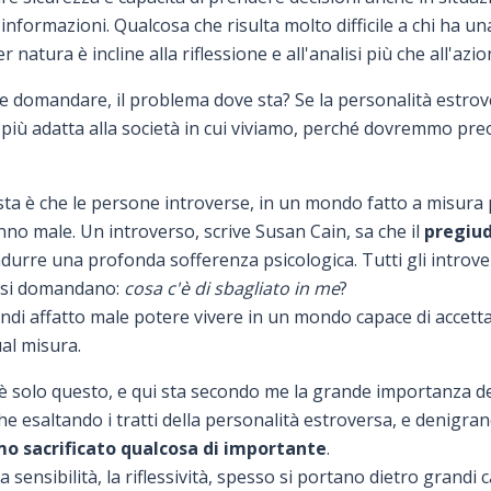
informazioni. Qualcosa che risulta molto difficile a chi ha u
 natura è incline alla riflessione e all'analisi più che all'azio
be domandare, il problema dove sta? Se la personalità estrov
a più adatta alla società in cui viviamo, perché dovremmo pre
ta è che le persone introverse, in un mondo fatto a misura p
anno male. Un introverso, scrive Susan Cain, sa che il
pregiud
durre una profonda sofferenza psicologica. Tutti gli introv
e si domandano:
cosa c'è di sbagliato in me
?
di affatto male potere vivere in un mondo capace di accetta
al misura.
è solo questo, e qui sta secondo me la grande importanza de
che esaltando i tratti della personalità estroversa, e denigran
o sacrificato qualcosa di importante
.
a sensibilità, la riflessività, spesso si portano dietro grandi 