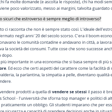
 chi fa molte domande (e ascolta le risposte), chi ha modi sem
viene poco valorizzato, messo ai margini, talvolta guardato 
 sicuri che estroverso è sempre meglio di introverso?
o ci racconta che non è sempre stato così. L'ideale dell'estr
affermato negli anni '20 del secolo scorso. C'era il boom econ
avano le comunità contadine e andavano in città, a lavorar
va la società dei consumi. Tutte cose che sono successe anche
o dopo.
ra più importante in una economia che si basa sempre di più 
ore
. Ed ecco che certi aspetti del carattere come la facilità di 
valderia, la parlantina, la simpatia a pelle, diventano qualità 
endere.
 vendere prodotti a quella di
vendere se stessi
il passo è bre
School - l'università che sforna top manager e politici di alti
è praticamente un obbligo. Gli studenti imparano che per ess
e sicurezza e capacità di prendere decisioni anche in situazi