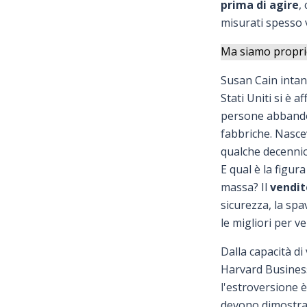
prima di agire
,
misurati spesso 
Ma siamo proprio
Susan Cain intant
Stati Uniti si è 
persone abbandon
fabbriche. Nasce
qualche decenni
E qual è la figu
massa? Il
vendit
sicurezza, la spa
le migliori per v
Dalla capacità di
Harvard Business 
l'estroversione 
devono dimostrar