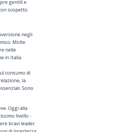
pre gentili e
con sospetto.
oversione negli
omico. Molte
e nelle
 in Italia
sul consumo di
relazione, la
essenziali. Sono
ve. Oggi alla
ssimo livello -
ere bravi leader
oni di incertezza