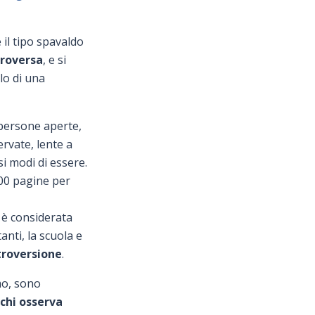
il tipo spavaldo
troversa
, e si
lo di una
 persone aperte,
ervate, lente a
si modi di essere.
300 pagine per
 è considerata
anti, la scuola e
troversione
.
mo, sono
chi osserva