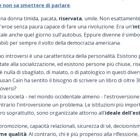
 non sa smettere di parlare
.
na donna timida, pacata,
riservata
, umile. Non esattamente 
l'eroe senza paura capace di fare una rivoluzione. Era un'
in
le anche quel giorno sull'autobus. Eppure divenne il simbo
biò per sempre il volto della democrazia americana.
o introversi è una caratteristica della personalità. Esistono
tate alla socializzazione, ed esistono persone più chiuse, ris
è nulla di sbagliato, di malato, o di patologico in questi diver
usan Cain ha sentito il bisogno di scrivere un libro di oltre 
roversi?
tra società - nel mondo occidentale almeno - l'estroversione
ntrario l'introversione un problema. Le istituzioni più import
oro soprattutto, sono organizzate attorno all'
ideale dell'es
promozione, capacità relazionali, sicurezza di sé, decisionis
me qualità
. Al contrario, chi è più propenso alla riflessione,