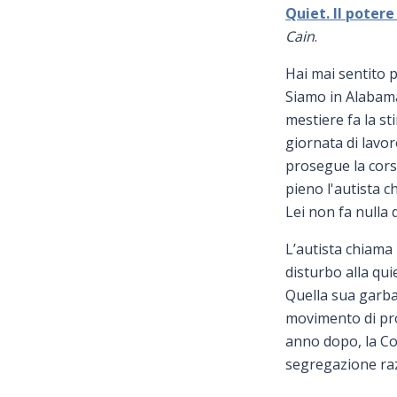
Quiet. Il poter
Cain
.
Hai mai sentito 
Siamo in Alabama
mestiere fa la st
giornata di lavor
prosegue la cor
pieno l'autista c
Lei non fa nulla 
L’autista chiama
disturbo alla qui
Quella sua garb
movimento di prot
anno dopo, la Cor
segregazione raz