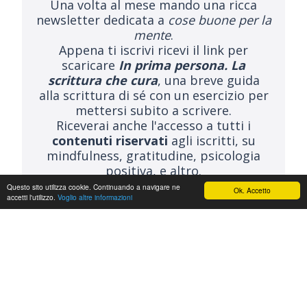
Una volta al mese mando una ricca
newsletter dedicata a
cose buone per la
mente
.
Appena ti iscrivi ricevi il link per
scaricare
In prima persona. La
scrittura che cura
, una breve guida
alla scrittura di sé con un esercizio per
mettersi subito a scrivere.
Riceverai anche l'accesso a tutti i
contenuti riservati
agli iscritti, su
mindfulness, gratitudine, psicologia
positiva, e altro.
Questo sito utilizza cookie. Continuando a navigare ne
Ok. Accetto
accetti l'utilizzo.
Voglio altre informazioni
ISCRIVITI ALLA NEWSLETTER