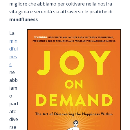
migliore che abbiamo per coltivare nella nostra
vita gioia e serenità sia attraverso le pratiche di
mindfluness
.
La
min
dful
nes
s
-
ne
abb
iam
o
parl
ato
dive
rse