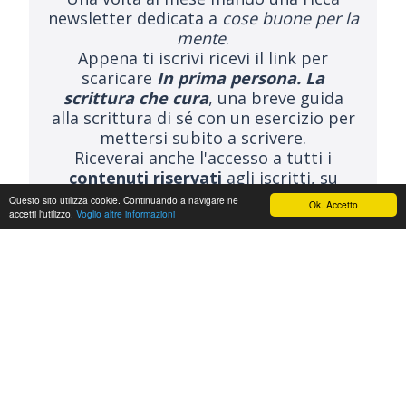
newsletter dedicata a
cose buone per la
mente
.
Appena ti iscrivi ricevi il link per
scaricare
In prima persona. La
scrittura che cura
, una breve guida
alla scrittura di sé con un esercizio per
mettersi subito a scrivere.
Riceverai anche l'accesso a tutti i
contenuti riservati
agli iscritti, su
mindfulness, gratitudine, psicologia
Questo sito utilizza cookie. Continuando a navigare ne
Ok. Accetto
positiva, e altro.
accetti l'utilizzo.
Voglio altre informazioni
ISCRIVITI ALLA NEWSLETTER