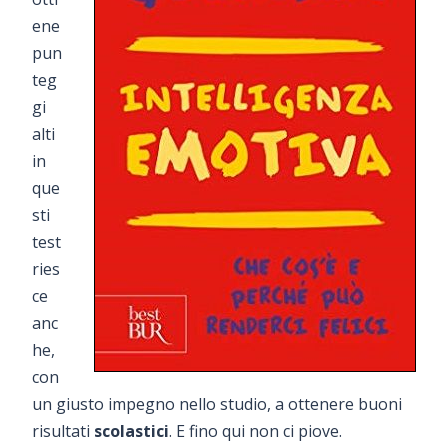
ene
pun
teg
gi
alti
in
que
sti
test
ries
ce
anc
he,
con
un giusto impegno nello studio, a ottenere buoni
risultati
scolastici
. E fino qui non ci piove.