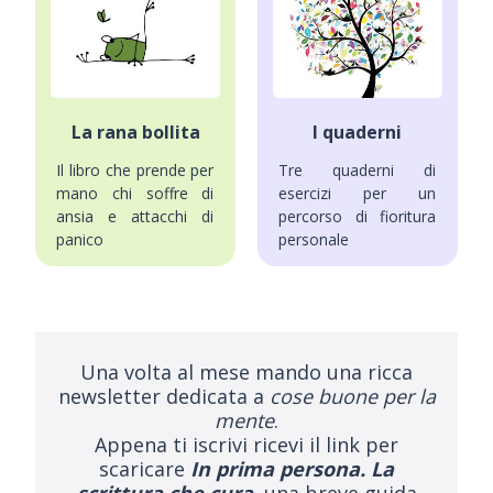
La rana bollita
I quaderni
Il libro che prende per
Tre quaderni di
mano chi soffre di
esercizi per un
ansia e attacchi di
percorso di fioritura
panico
personale
Una volta al mese mando una ricca
newsletter dedicata a
cose buone per la
mente
.
Appena ti iscrivi ricevi il link per
scaricare
In prima persona. La
scrittura che cura
, una breve guida