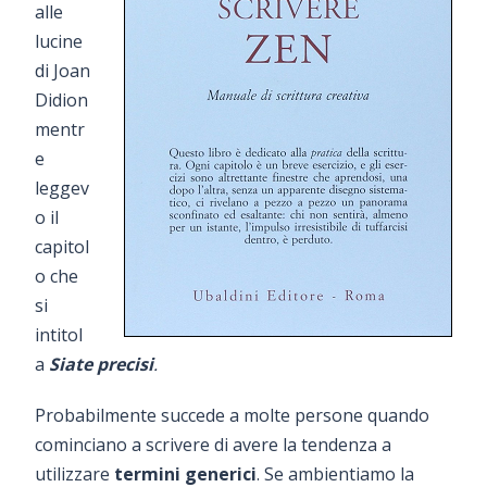
alle
lucine
di Joan
Didion
mentr
e
leggev
o il
capitol
o che
si
intitol
a
Siate precisi
.
Probabilmente succede a molte persone quando
cominciano a scrivere di avere la tendenza a
utilizzare
termini generici
. Se ambientiamo la